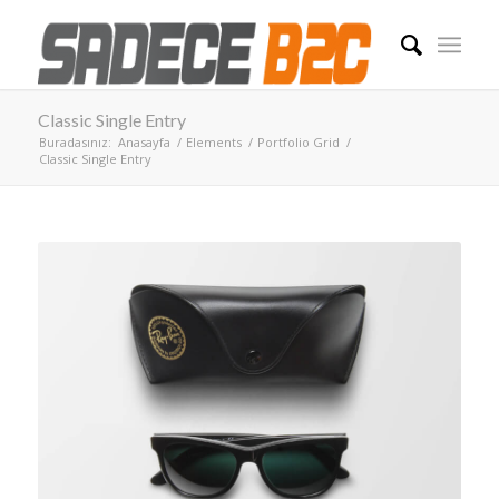
Classic Single Entry
Buradasınız:
Anasayfa
/
Elements
/
Portfolio Grid
/
Classic Single Entry